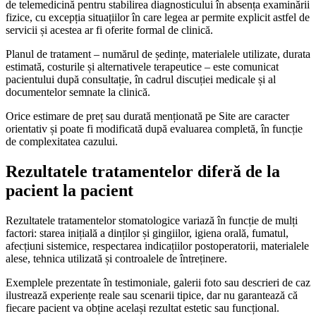
de telemedicină pentru stabilirea diagnosticului în absența examinării
fizice, cu excepția situațiilor în care legea ar permite explicit astfel de
servicii și acestea ar fi oferite formal de clinică.
Planul de tratament – numărul de ședințe, materialele utilizate, durata
estimată, costurile și alternativele terapeutice – este comunicat
pacientului după consultație, în cadrul discuției medicale și al
documentelor semnate la clinică.
Orice estimare de preț sau durată menționată pe Site are caracter
orientativ și poate fi modificată după evaluarea completă, în funcție
de complexitatea cazului.
Rezultatele tratamentelor diferă de la
pacient la pacient
Rezultatele tratamentelor stomatologice variază în funcție de mulți
factori: starea inițială a dinților și gingiilor, igiena orală, fumatul,
afecțiuni sistemice, respectarea indicațiilor postoperatorii, materialele
alese, tehnica utilizată și controalele de întreținere.
Exemplele prezentate în testimoniale, galerii foto sau descrieri de caz
ilustrează experiențe reale sau scenarii tipice, dar nu garantează că
fiecare pacient va obține același rezultat estetic sau funcțional.