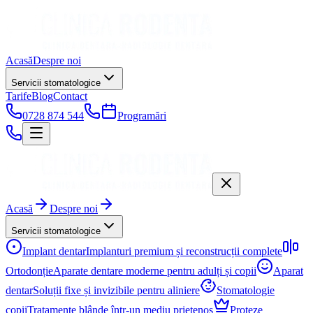
Acasă
Despre noi
Servicii stomatologice
Tarife
Blog
Contact
0728 874 544
Programări
Acasă
Despre noi
Servicii stomatologice
Implant dentar
Implanturi premium și reconstrucții complete
Ortodonție
Aparate dentare moderne pentru adulți și copii
Aparat
dentar
Soluții fixe și invizibile pentru aliniere
Stomatologie
copii
Tratamente blânde într-un mediu prietenos
Proteze