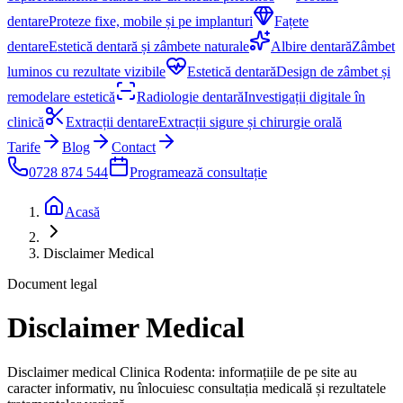
dentare
Proteze fixe, mobile și pe implanturi
Fațete
dentare
Estetică dentară și zâmbete naturale
Albire dentară
Zâmbet
luminos cu rezultate vizibile
Estetică dentară
Design de zâmbet și
remodelare estetică
Radiologie dentară
Investigații digitale în
clinică
Extracții dentare
Extracții sigure și chirurgie orală
Tarife
Blog
Contact
0728 874 544
Programează consultație
Acasă
Disclaimer Medical
Document legal
Disclaimer Medical
Disclaimer medical Clinica Rodenta: informațiile de pe site au
caracter informativ, nu înlocuiesc consultația medicală și rezultatele