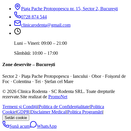
Piața Pache Protopopescu nr. 15, Sector 2, București
0728 874 544
clinicarodenta@gmail.com
Luni – Vineri
:
09:00 – 21:00
Sâmbătă
:
10:00 – 17:00
Zone deservite – București
Sector 2 · Piața Pache Protopopescu · Iancului · Obor · Foișorul de
Foc · Colentina · Tei · Ștefan cel Mare
©
2026
Clinica Rodenta
· SC Rodenta SRL. Toate drepturile
rezervate.
Site realizat de
PromoNet
Termeni și Condiții
|
Politica de Confidențialitate
|
Politica
Cookie
|
GDPR
|
Disclaimer Medical
|
Politica Programări
|
Setări cookie
Sună acum
WhatsApp