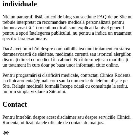
individuale
Niciun paragraf, listă, articol de blog sau secțiune FAQ de pe Site nu
trebuie interpretat ca recomandare medicală personalizată pentru
dumneavoastră. Termenii medicali sunt explicați la nivel general
pentru a spori înțelegerea publicului, nu pentru a indica un tratament
specific fără examinare.
Dacă aveți întrebări despre compatibilitatea unui tratament cu starea
dumneavoastră de sănătate, medicația curentă sau istoricul alergiilor,
discutați direct cu medicul în cabinet. Nu întrerupeți sau modificați
un tratament în curs doar pe baza unor informații citite online.
Pentru programări și clarificări medicale, contactați Clinica Rodenta
la clinicarodenta@gmail.com sau la numerele de telefon afișate pe
Site. Relația medicală formală începe odată cu consultația la sediu,
nu prin simpla vizitare a Site-ului.
Contact
Pentru întrebări despre acest disclaimer sau despre serviciile Clinicii
Rodenta, utilizați datele oficiale de contact de mai jos.