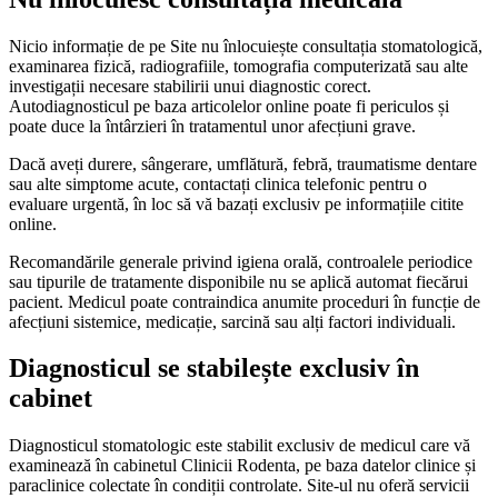
Nicio informație de pe Site nu înlocuiește consultația stomatologică,
examinarea fizică, radiografiile, tomografia computerizată sau alte
investigații necesare stabilirii unui diagnostic corect.
Autodiagnosticul pe baza articolelor online poate fi periculos și
poate duce la întârzieri în tratamentul unor afecțiuni grave.
Dacă aveți durere, sângerare, umflătură, febră, traumatisme dentare
sau alte simptome acute, contactați clinica telefonic pentru o
evaluare urgentă, în loc să vă bazați exclusiv pe informațiile citite
online.
Recomandările generale privind igiena orală, controalele periodice
sau tipurile de tratamente disponibile nu se aplică automat fiecărui
pacient. Medicul poate contraindica anumite proceduri în funcție de
afecțiuni sistemice, medicație, sarcină sau alți factori individuali.
Diagnosticul se stabilește exclusiv în
cabinet
Diagnosticul stomatologic este stabilit exclusiv de medicul care vă
examinează în cabinetul Clinicii Rodenta, pe baza datelor clinice și
paraclinice colectate în condiții controlate. Site-ul nu oferă servicii