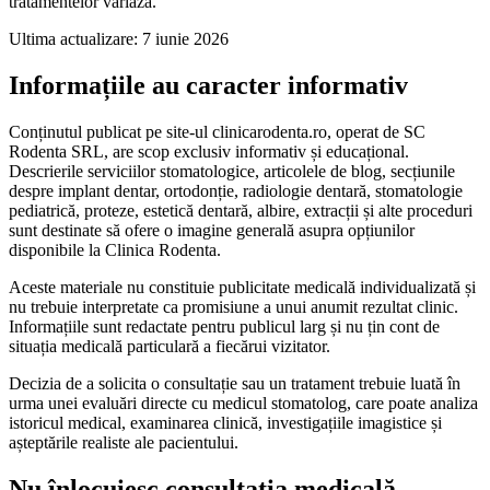
tratamentelor variază.
Ultima actualizare:
7 iunie 2026
Informațiile au caracter informativ
Conținutul publicat pe site-ul clinicarodenta.ro, operat de SC
Rodenta SRL, are scop exclusiv informativ și educațional.
Descrierile serviciilor stomatologice, articolele de blog, secțiunile
despre implant dentar, ortodonție, radiologie dentară, stomatologie
pediatrică, proteze, estetică dentară, albire, extracții și alte proceduri
sunt destinate să ofere o imagine generală asupra opțiunilor
disponibile la Clinica Rodenta.
Aceste materiale nu constituie publicitate medicală individualizată și
nu trebuie interpretate ca promisiune a unui anumit rezultat clinic.
Informațiile sunt redactate pentru publicul larg și nu țin cont de
situația medicală particulară a fiecărui vizitator.
Decizia de a solicita o consultație sau un tratament trebuie luată în
urma unei evaluări directe cu medicul stomatolog, care poate analiza
istoricul medical, examinarea clinică, investigațiile imagistice și
așteptările realiste ale pacientului.
Nu înlocuiesc consultația medicală