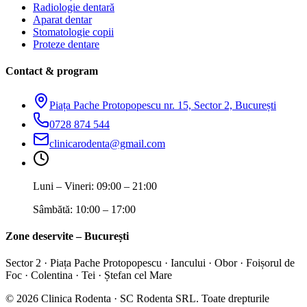
Radiologie dentară
Aparat dentar
Stomatologie copii
Proteze dentare
Contact & program
Piața Pache Protopopescu nr. 15, Sector 2, București
0728 874 544
clinicarodenta@gmail.com
Luni – Vineri
:
09:00 – 21:00
Sâmbătă
:
10:00 – 17:00
Zone deservite – București
Sector 2 · Piața Pache Protopopescu · Iancului · Obor · Foișorul de
Foc · Colentina · Tei · Ștefan cel Mare
©
2026
Clinica Rodenta
· SC Rodenta SRL. Toate drepturile