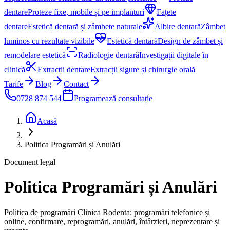
dentare
Proteze fixe, mobile și pe implanturi
Fațete
dentare
Estetică dentară și zâmbete naturale
Albire dentară
Zâmbet
luminos cu rezultate vizibile
Estetică dentară
Design de zâmbet și
remodelare estetică
Radiologie dentară
Investigații digitale în
clinică
Extracții dentare
Extracții sigure și chirurgie orală
Tarife
Blog
Contact
0728 874 544
Programează consultație
Acasă
Politica Programări și Anulări
Document legal
Politica Programări și Anulări
Politica de programări Clinica Rodenta: programări telefonice și
online, confirmare, reprogramări, anulări, întârzieri, neprezentare și