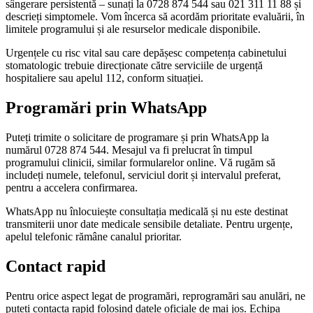
sângerare persistentă – sunați la 0728 874 544 sau 021 311 11 88 și
descrieți simptomele. Vom încerca să acordăm prioritate evaluării, în
limitele programului și ale resurselor medicale disponibile.
Urgențele cu risc vital sau care depășesc competența cabinetului
stomatologic trebuie direcționate către serviciile de urgență
hospitaliere sau apelul 112, conform situației.
Programări prin WhatsApp
Puteți trimite o solicitare de programare și prin WhatsApp la
numărul 0728 874 544. Mesajul va fi prelucrat în timpul
programului clinicii, similar formularelor online. Vă rugăm să
includeți numele, telefonul, serviciul dorit și intervalul preferat,
pentru a accelera confirmarea.
WhatsApp nu înlocuiește consultația medicală și nu este destinat
transmiterii unor date medicale sensibile detaliate. Pentru urgențe,
apelul telefonic rămâne canalul prioritar.
Contact rapid
Pentru orice aspect legat de programări, reprogramări sau anulări, ne
puteți contacta rapid folosind datele oficiale de mai jos. Echipa