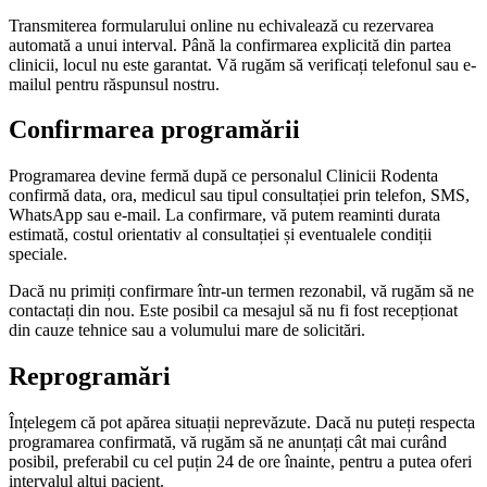
Transmiterea formularului online nu echivalează cu rezervarea
automată a unui interval. Până la confirmarea explicită din partea
clinicii, locul nu este garantat. Vă rugăm să verificați telefonul sau e-
mailul pentru răspunsul nostru.
Confirmarea programării
Programarea devine fermă după ce personalul Clinicii Rodenta
confirmă data, ora, medicul sau tipul consultației prin telefon, SMS,
WhatsApp sau e-mail. La confirmare, vă putem reaminti durata
estimată, costul orientativ al consultației și eventualele condiții
speciale.
Dacă nu primiți confirmare într-un termen rezonabil, vă rugăm să ne
contactați din nou. Este posibil ca mesajul să nu fi fost recepționat
din cauze tehnice sau a volumului mare de solicitări.
Reprogramări
Înțelegem că pot apărea situații neprevăzute. Dacă nu puteți respecta
programarea confirmată, vă rugăm să ne anunțați cât mai curând
posibil, preferabil cu cel puțin 24 de ore înainte, pentru a putea oferi
intervalul altui pacient.