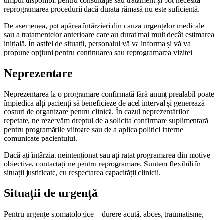
timpul disponibil pentru consultație sau tratament și pot necesita
reprogramarea procedurii dacă durata rămasă nu este suficientă.
De asemenea, pot apărea întârzieri din cauza urgențelor medicale
sau a tratamentelor anterioare care au durat mai mult decât estimarea
inițială. În astfel de situații, personalul vă va informa și vă va
propune opțiuni pentru continuarea sau reprogramarea vizitei.
Neprezentare
Neprezentarea la o programare confirmată fără anunț prealabil poate
împiedica alți pacienți să beneficieze de acel interval și generează
costuri de organizare pentru clinică. În cazul neprezentărilor
repetate, ne rezervăm dreptul de a solicita confirmare suplimentară
pentru programările viitoare sau de a aplica politici interne
comunicate pacientului.
Dacă ați întârziat neintenționat sau ați ratat programarea din motive
obiective, contactați-ne pentru reprogramare. Suntem flexibili în
situații justificate, cu respectarea capacității clinicii.
Situații de urgență
Pentru urgențe stomatologice – durere acută, abces, traumatisme,