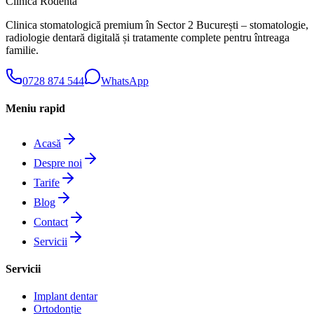
Clinica Rodenta
Clinica stomatologică premium în Sector 2 București – stomatologie,
radiologie dentară digitală și tratamente complete pentru întreaga
familie.
0728 874 544
WhatsApp
Meniu rapid
Acasă
Despre noi
Tarife
Blog
Contact
Servicii
Servicii
Implant dentar
Ortodonție