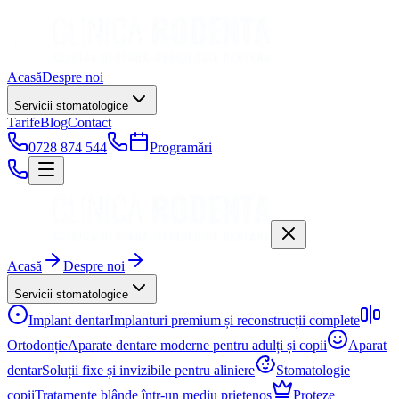
Acasă
Despre noi
Servicii stomatologice
Tarife
Blog
Contact
0728 874 544
Programări
Acasă
Despre noi
Servicii stomatologice
Implant dentar
Implanturi premium și reconstrucții complete
Ortodonție
Aparate dentare moderne pentru adulți și copii
Aparat
dentar
Soluții fixe și invizibile pentru aliniere
Stomatologie
copii
Tratamente blânde într-un mediu prietenos
Proteze